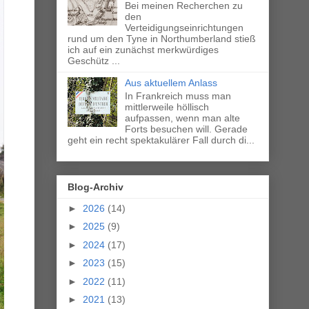
Bei meinen Recherchen zu
den
Verteidigungseinrichtungen
rund um den Tyne in Northumberland stieß
ich auf ein zunächst merkwürdiges
Geschütz ...
Aus aktuellem Anlass
In Frankreich muss man
mittlerweile höllisch
aufpassen, wenn man alte
Forts besuchen will. Gerade
geht ein recht spektakulärer Fall durch di...
Blog-Archiv
►
2026
(14)
►
2025
(9)
►
2024
(17)
►
2023
(15)
►
2022
(11)
►
2021
(13)