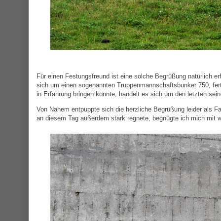
Für einen Festungsfreund ist eine solche Begrüßung natürlich er
sich um einen sogenannten Truppenmannschaftsbunker 750, fertig
in Erfahrung bringen konnte, handelt es sich um den letzten seine
Von Nahem entpuppte sich die herzliche Begrüßung leider als F
an diesem Tag außerdem stark regnete, begnügte ich mich mit