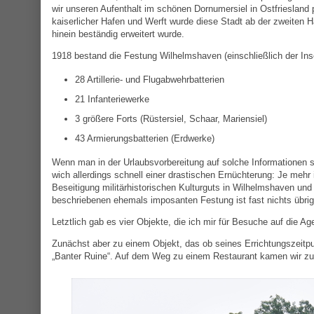
wir unseren Aufenthalt im schönen Dornumersiel in Ostfriesland 
kaiserlicher Hafen und Werft wurde diese Stadt ab der zweiten H
hinein beständig erweitert wurde.
1918 bestand die Festung Wilhelmshaven (einschließlich der I
28 Artillerie- und Flugabwehrbatterien
21 Infanteriewerke
3 größere Forts (Rüstersiel, Schaar, Mariensiel)
43 Armierungsbatterien (Erdwerke)
Wenn man in der Urlaubsvorbereitung auf solche Informationen 
wich allerdings schnell einer drastischen Ernüchterung: Je mehr i
Beseitigung militärhistorischen Kulturguts in Wilhelmshaven un
beschriebenen ehemals imposanten Festung ist fast nichts übrig
Letztlich gab es vier Objekte, die ich mir für Besuche auf die A
Zunächst aber zu einem Objekt, das ob seines Errichtungszeitpu
„Banter Ruine“. Auf dem Weg zu einem Restaurant kamen wir zufä