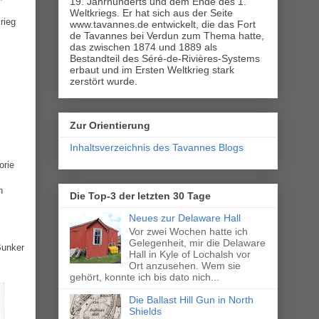
19. Jahrhunderts und dem Ende des 1.
Weltkriegs. Er hat sich aus der Seite
rieg
www.tavannes.de entwickelt, die das Fort
de Tavannes bei Verdun zum Thema hatte,
das zwischen 1874 und 1889 als
Bestandteil des Séré-de-Rivières-Systems
erbaut und im Ersten Weltkrieg stark
zerstört wurde.
Zur Orientierung
Inhaltsverzeichnis des Tavannes Blogs
orie
n
Die Top-3 der letzten 30 Tage
Neues zur Delaware Hall
Vor zwei Wochen hatte ich
Gelegenheit, mir die Delaware
Bunker
Hall in Kyle of Lochalsh vor
Ort anzusehen. Wem sie
gehört, konnte ich bis dato nich...
Die Ballast Hill Gun in North
Shields