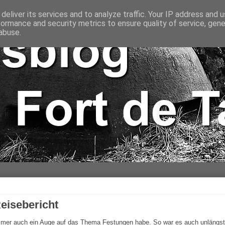
deliver its services and to analyze traffic. Your IP address and 
formance and security metrics to ensure quality of service, gen
abuse.
Reisebericht
mmer auch ein Auge auf das Thema Festungen habe. So war es auch unlängst