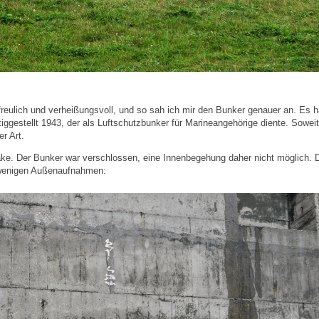
freulich und verheißungsvoll, und so sah ich mir den Bunker genauer an. Es h
gestellt 1943, der als Luftschutzbunker für Marineangehörige diente. Soweit
r Art.
ake. Der Bunker war verschlossen, eine Innenbegehung daher nicht möglich. 
 wenigen Außenaufnahmen: