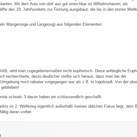
planten. Mit dem Auto von dort aus gut erreichbar ist Wilhelmshaven; als
älfte des 19. Jahrhunderts zur Festung ausgebaut, die bis in den ersten Weltk
nseln Wangerooge und Langeoog) aus folgenden Elementen:
stößt, wird man zugegebenermaßen recht euphorisch. Diese anfängliche Euph
ch recherchierte, desto deutlicher stellte sich heraus, dass man bei der
d Umgebung noch rabiater vorgegangen war als z.B. in Ingolstadt. Von der obe
 geblieben!
genda schrieb; 3 davon haben wir schlussendlich geschafft.
nkts im 2. Weltkrieg eigentlich außerhalb meines üblichen Fokus liegt, dem 
llig daran vorbei: