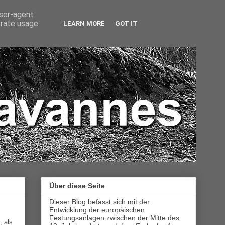
user-agent
erate usage
LEARN MORE
GOT IT
Über diese Seite
Dieser Blog befasst sich mit der
Entwicklung der europäischen
Festungsanlagen zwischen der Mitte des
, als