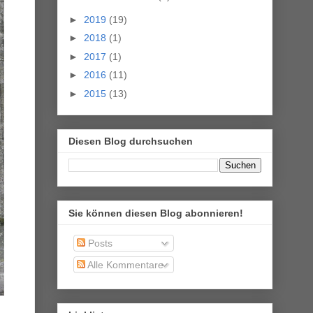
►
2019
(19)
►
2018
(1)
►
2017
(1)
►
2016
(11)
►
2015
(13)
Diesen Blog durchsuchen
Sie können diesen Blog abonnieren!
Posts
Alle Kommentare