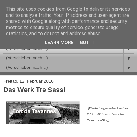
This site uses cookies from Google to deliver its services
and to analyze traffic. Your IP address and user-agent are
shared with Google along with performance and security
metrics to ensure quality of service, generate usage
statistics, and to detect and address abuse.
LEARN MORE
GOT IT
▼
▼
▼
Freitag, 12. Februar 2016
Das Werk Tre Sassi
(Wiederhergestellter Post vom
27.10.2016 aus dem alten
Tavannes-Blog)