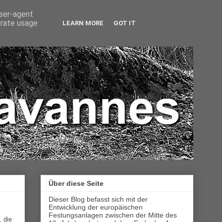
user-agent
erate usage
LEARN MORE
GOT IT
Über diese Seite
Dieser Blog befasst sich mit der
Entwicklung der europäischen
Festungsanlagen zwischen der Mitte des
, die