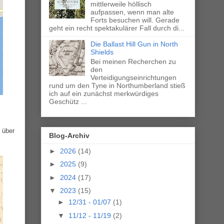
mittlerweile höllisch
aufpassen, wenn man alte
Forts besuchen will. Gerade
geht ein recht spektakulärer Fall durch di...
Die Ballast Hill Gun in North
Shields
Bei meinen Recherchen zu
den
Verteidigungseinrichtungen
rund um den Tyne in Northumberland stieß
ich auf ein zunächst merkwürdiges
Geschütz ...
 über
Blog-Archiv
►
2026
(14)
►
2025
(9)
►
2024
(17)
▼
2023
(15)
►
12/31 - 01/07
(1)
▼
11/12 - 11/19
(2)