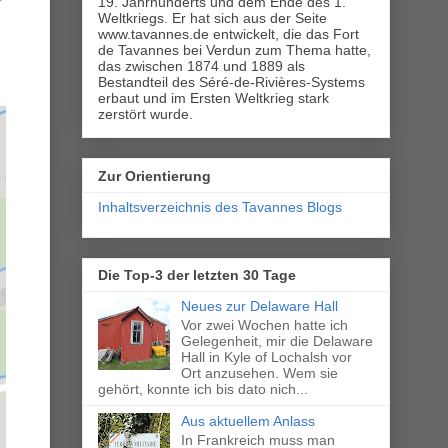
19. Jahrhunderts und dem Ende des 1.
Weltkriegs. Er hat sich aus der Seite
www.tavannes.de entwickelt, die das Fort
de Tavannes bei Verdun zum Thema hatte,
das zwischen 1874 und 1889 als
Bestandteil des Séré-de-Rivières-Systems
erbaut und im Ersten Weltkrieg stark
zerstört wurde.
Zur Orientierung
Inhaltsverzeichnis des Tavannes Blogs
Die Top-3 der letzten 30 Tage
Neues zur Delaware Hall
Vor zwei Wochen hatte ich
Gelegenheit, mir die Delaware
Hall in Kyle of Lochalsh vor
Ort anzusehen. Wem sie
gehört, konnte ich bis dato nich...
Aus aktuellem Anlass
In Frankreich muss man